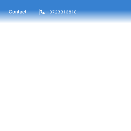
Contact
0723316818